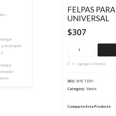
FELPAS PARA
dor –
UNIVERSAL
$
307
rranque
s y Arranques
FELPAS
 y
PARA
BATERIA
Agregar a Deseos
rranque
UNIVERSAL
ternador
quantity
dores
SKU:
BYE-TD01
Category:
Varios
Comparte Este Producto