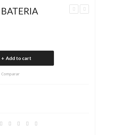
 BATERIA
UE
OR
GO
TAE
DE
SC
BO
OBI
RN
LLA
Add to cart
ES
AR
PL
RA
Comparar
OM
NQ
O
UE
SET
NIS
X 2
SAN
78/
89
LUV