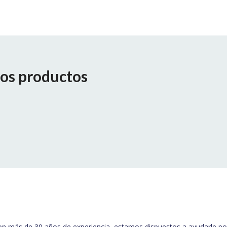
os productos
 más de 30 años de experiencia, estamos dispuestos a ayudarle po