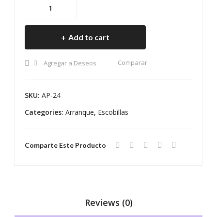
ESCOBILLA
C
A
ARRANQUE
CA
MA
PRESTOLITE
MI
GN
Add to cart
24V
ON
ET
quantity
FO
TI
Comparar
Agregar a Deseos
RD
MA
CAR
REL
SKU:
AP-24
GO
LI
Categories:
Arranque
,
Escobillas
KE
LAD
NW
O
OR
CO
Comparte Este Producto
TH
LEC
NA
TO
VIS
R
TA
Reviews (0)
R