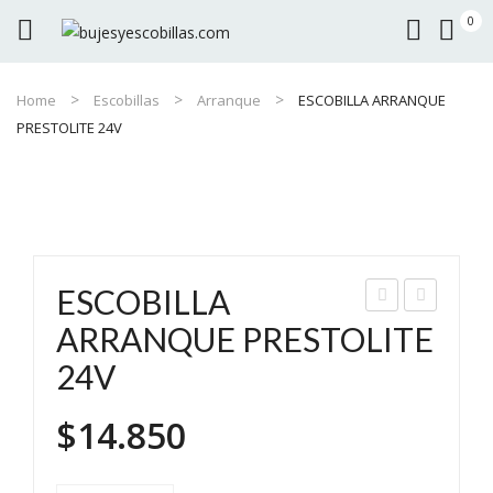
0
Home
Escobillas
Arranque
ESCOBILLA ARRANQUE
PRESTOLITE 24V
ESCOBILLA
LT.
RR
ARRANQUE PRESTOLITE
CAT
AN
24V
ER
QU
PIL
E
$
14.850
LAR
MA
GM
ZD