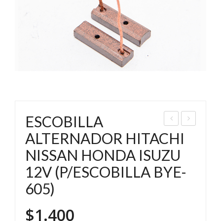
ESCOBILLA
OR
SC
ALTERNADOR HITACHI
TA
OBI
NISSAN HONDA ISUZU
ESC
LLA
12V (P/ESCOBILLA BYE-
OBI
ALT
605)
LLA
ER
AR
NA
$
1.400
RA
DO