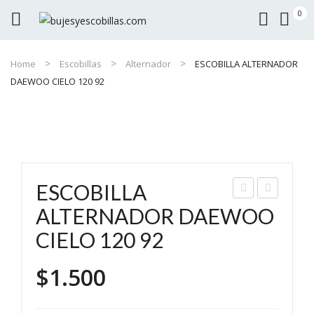
0
Home
Escobillas
Alternador
ESCOBILLA ALTERNADOR
DAEWOO CIELO 120 92
ESCOBILLA
SC
SC
ALTERNADOR DAEWOO
OBI
OBI
CIELO 120 92
LLA
LLA
ALT
AR
$
1.500
ER
RA
NA
NQ