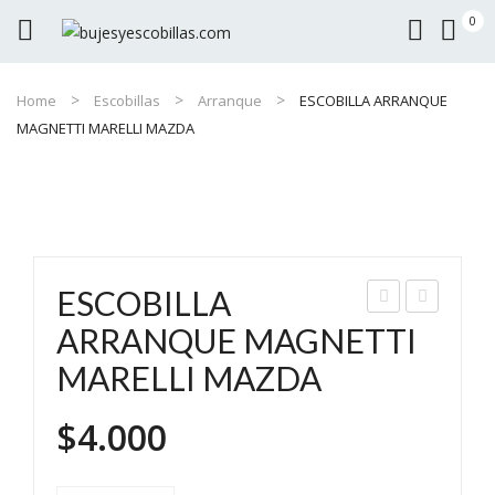
0
Home
Escobillas
Arranque
ESCOBILLA ARRANQUE
MAGNETTI MARELLI MAZDA
ESCOBILLA
SC
SC
ARRANQUE MAGNETTI
OBI
OBI
MARELLI MAZDA
LLA
LLA
MO
AR
$
4.000
NT
RA
OV
NQ