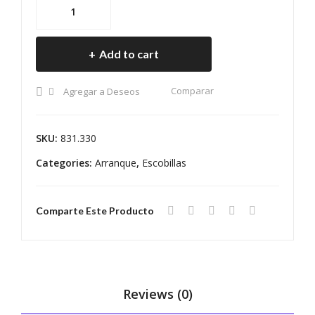
ESCOBILLA
EN
UE
ARRANQUE
TIL
BO
MAGNETTI
AD
SC
Add to cart
MARELLI
OR
H
MAZDA
GR
FIA
Comparar
quantity
Agregar a Deseos
AN
T
DE
673
SKU:
831.330
CAB
– 1
Categories:
Arranque
,
Escobillas
LE
CAB
AT
LE
RÁS
Comparte Este Producto
Reviews (0)